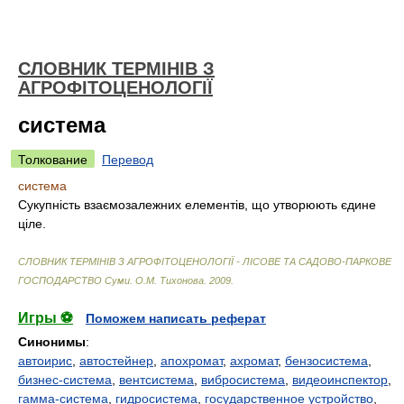
СЛОВНИК ТЕРМІНІВ З
АГРОФІТОЦЕНОЛОГІЇ
система
Толкование
Перевод
система
Сукупність взаємозалежних елементів, що утворюють єдине
ціле.
СЛОВНИК ТЕРМІНІВ З АГРОФІТОЦЕНОЛОГІЇ - ЛІСОВЕ ТА САДОВО-ПАРКОВЕ
ГОСПОДАРСТВО Суми
.
О.М. Тихонова
.
2009
.
Игры ⚽
Поможем написать реферат
Синонимы
:
автоирис
,
автостейнер
,
апохромат
,
ахромат
,
бензосистема
,
бизнес-система
,
вентсистема
,
вибросистема
,
видеоинспектор
,
гамма-система
,
гидросистема
,
государственное устройство
,