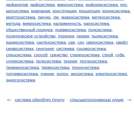
дефинитив
,
дифсистема
,
жиросистема
,
информсистема
,
ипс
,
капсистема
,
компания
,
конструкция
,
концепция
,
корнесистема
,
криптосистема
,
линукс
,
лю
,
макросистема
,
метеосистема
,
метода
,
микросистема
,
налаженность
,
наносистема
,
общественный порядок
,
пневмосистема
,
подсистема
,
политическое устройство
,
порядок
,
прием
,
пылесистема
,
радиосистема
,
сантехсистема
,
сар
,
сау
,
сверхсистема
,
свифт
,
сервосистема
,
сингония
,
системка
,
соцэкосистема
,
спецсистема
,
способ
,
средство
,
стереосистема
,
строй
,
субд
,
суперсистема
,
телесистема
,
теория
,
теплосистема
,
терминосистема
,
термосистема
,
техносистема
,
топливосистема
,
учение
,
холон
,
экосистема
,
электросистема
,
энергосистема
система обробітку ґрунту
сільськогосподарські угіддя