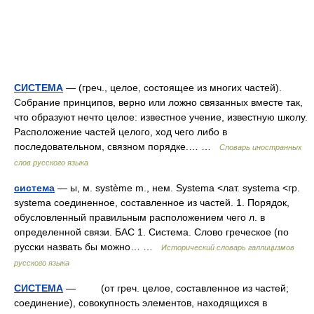
СИСТЕМА
— (греч., целое, состоящее из многих частей).
Собрание принципов, верно или ложно связанных вместе так,
что образуют нечто целое: известное учение, известную школу.
Расположение частей целого, ход чего либо в
последовательном, связном порядке.… …
Словарь иностранных
слов русского языка
система
— ы, м. système m., нем. Systema <лат. systema <гр.
systema соединенное, составленное из частей. 1. Порядок,
обусловленный правильным расположением чего л. в
определенной связи. БАС 1. Система. Слово греческое (по
русски назвать бы можно… …
Исторический словарь галлицизмов
русского языка
СИСТЕМА
— (от греч. целое, составленное из частей;
соединение), совокупность элементов, находящихся в